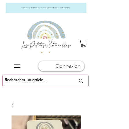
La livraison est offerte en France Métropolitaine à partir de 50€
Connexion