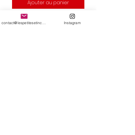
Ajouter au panier
Patch thermocollant - cœur
contact@lespetitesetincelles.com
Instagram
nazar
Matière : tissu brodé
Dimensions : 6,0 cm x 5,4 cm
contact@lespetitesetincelles.com
CGV
Mentions légales
Politique en matière de cookies
Politique de confidentialité