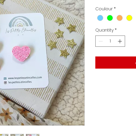
Couleur
*
Quantity
*