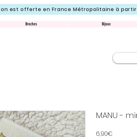
ison est offerte en France Métropolitaine à parti
Broches
Bijoux
MANU - mi
Price
6,90€