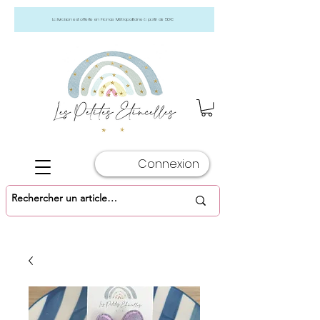
La livraison est offerte en France Métropolitaine à partir de 50€
Connexion