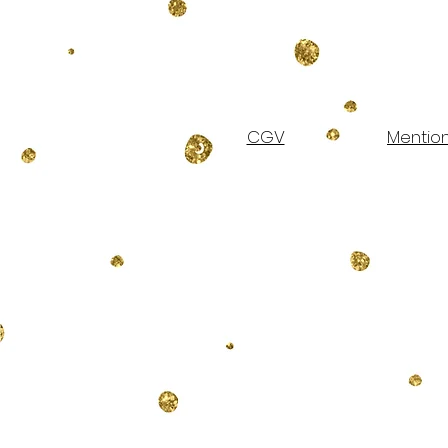
CGV
Mention