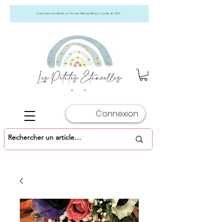
La livraison est offerte en France Métropolitaine à partir de 50€
Connexion