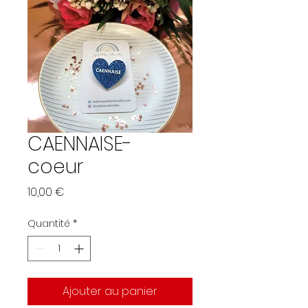
CAENNAISE-
coeur
Prix
10,00 €
Quantité
*
Ajouter au panier