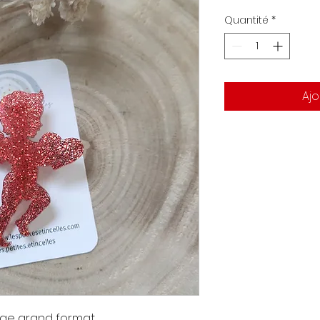
original
pr
Quantité
*
Ajo
uge grand format