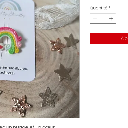
original
pr
Quantité
*
Ajo
avec un nuage et un cœur