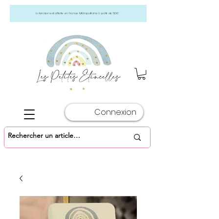
La livraison est offerte en France Métropolitaine à partir de 50€
Connexion