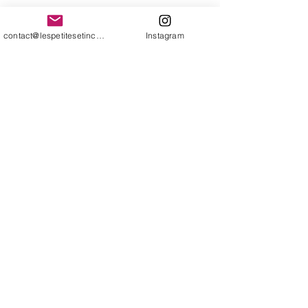
Patch thermocollant - Hot
contact@lespetitesetincelles.com
Instagram
dog
Matière : tissu brodé
Dimensions : 4,5cm x 2,1 cm
contact@lespetitesetincelles.com
CGV
Mentions légales
Politique en matière de cookies
Politique de confidentialité
© 2024 par Les Petites Etincelles