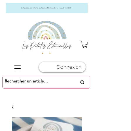
La livraison est offerte en France Métropolitaine à partir de 50€
Connexion