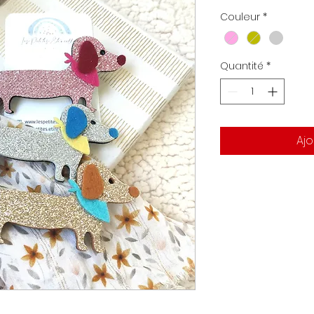
original
pr
Couleur
*
Quantité
*
Ajo