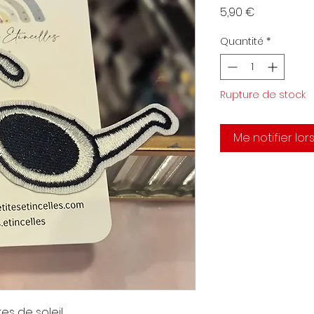
Prix
5,90 €
Quantité
*
Rupture de stock
Me notifier lor
es de soleil